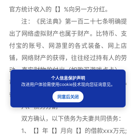
官方统计收入的【】%向另一方分红。
注：《民法典》第一百二十七条明确提
出了网络虚拟财产也属于财产。比特币、支
付宝的账号、网游里的各式装备、网上店
铺，网络财产的获得，往往经过持有人的劳
动、真实财物的付出（如购买游戏点卡）、
个人信息保护声明
市场交易（如玩家之间买卖游戏装备），具
改进用户体验需使用cookie技术现向您征询意见。
备一般商品属性，应当受到平等保护。
同意后关闭
六、债务分割
双方确认，以下债务为夫妻共同债务：
1、【】年【】月向【】的借款xxx万元;