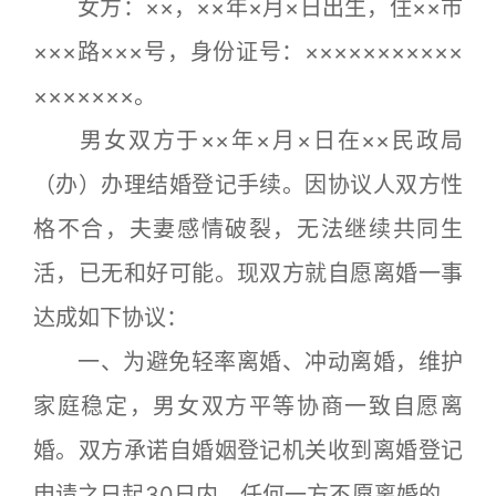
女方：××，××年×月×日出生，住××市
×××路×××号，身份证号：×××××××××××
×××××××。
男女双方于××年×月×日在××民政局
（办）办理结婚登记手续。因协议人双方性
格不合，夫妻感情破裂，无法继续共同生
活，已无和好可能。现双方就自愿离婚一事
达成如下协议：
一、为避免轻率离婚、冲动离婚，维护
家庭稳定，男女双方平等协商一致自愿离
婚。双方承诺自婚姻登记机关收到离婚登记
申请之日起30日内，任何一方不愿离婚的，