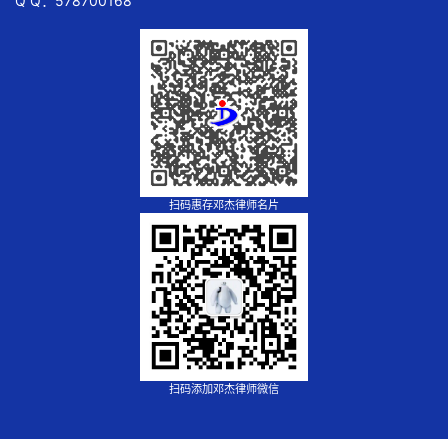
Q Q：578700168
扫码惠存邓杰律师名片
扫码添加邓杰律师微信