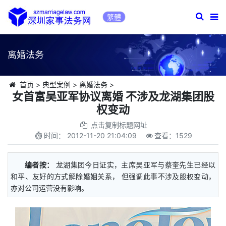
繁體
离婚法务
首页
>
典型案例
>
离婚法务
>
女首富吴亚军协议离婚 不涉及龙湖集团股
权变动
点击复制标题网址
时间：
2012-11-20 21:04:09
查看：
1529
编者按：
龙湖集团今日证实，主席吴亚军与蔡奎先生已经以
和平、友好的方式解除婚姻关系， 但强调此事不涉及股权变动，
亦对公司运营没有影响。