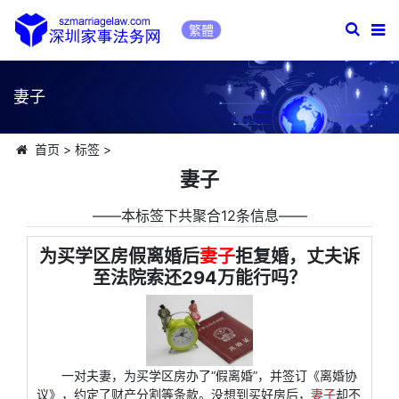
繁體
妻子
首页
>
标签
>
妻子
――本标签下共聚合12条信息――
为买学区房假离婚后
妻子
拒复婚，丈夫诉
至法院索还294万能行吗？
一对夫妻，为买学区房办了“假离婚”，并签订《离婚协
议》，约定了财产分割等条款。没想到买好房后，
妻子
却不