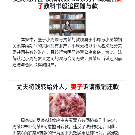
子
教科书般追回赠与款
本案中，鉴于小周赠与贾某的款项属于小周与小吴婚姻
关系存续期间的共同共有财产，小周无权以个人名义处分夫
妻共同共有的财产，且该行为明显违背公序良俗，为此，法
院认定小周与贾某之间的赠与合同无效，贾某应当返还因前
述赠与合同取得的财产。
丈夫将钱转给外人，
妻子
诉请撤销还款
周某C向罗某A转款应由夫妻双方共同协商作出决定，
周某C未经何某B同意擅自转款，违反了法律规定。因此，
周某C向罗某A转款的行为属于无效民事法律行为。案涉款