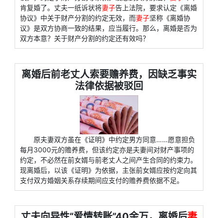
肯复婚了。丈夫一纸诉状将
妻子
告上法院，要求认定《离婚
协议》中关于财产分割的约定无效，而
妻子
坚称《离婚协
议》是双方协商一致的结果，应当履行。那么，离婚是否为
双方本意？关于财产分割的约定还有效吗？
离婚后前老丈人索要赡养费，因缺乏事实
法律依据被驳回
原夫妻双方虽在《证明》中约定男方同意……愿意担负
每月3000元的赡养费，但该约定亦是夫妻间对财产事项的
约定，不必然在前女婿与前老丈人之间产生合同的约束力。
现离婚后，以该《证明》为依据，主张前女婿应按约定向其
支付双方婚姻关系存续期间应支付的赡养费依据不足。
丈夫向异性“爱情转账”40余万，离婚后
妻