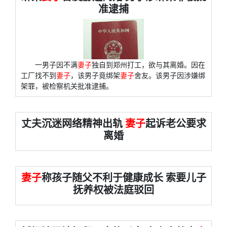
准逮捕
一男子因不满
妻子
独自到郑州打工，欲与其离婚。因在
工厂找不到
妻子
，该男子竟绑架
妻子
舍友。该男子因涉嫌绑
架罪，被检察机关批准逮捕。
丈夫沉迷网络精神出轨
妻子
起诉老公要求
离婚
妻子
称孩子随父不利于健康成长 索要儿子
抚养权被法庭驳回