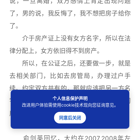
说，一旦离婚，双方感情上肯定出现问题
了，男的说，我反悔了，我不想把房子给你
了。
介于房产证上没有女方名字，所以在法
律分配上，女方依旧得不到房产。
所以，在公证之后，还要做一步，就是
去相关部门，比如去房管局，办理过户手
续。约定双方共有的，那就应该把另一方名
个人信息保护声明
字加上去。如果约定归属另一方，那么就彻
改进用户体验需使用cookie技术现向您征询意见。
底过户给另一方。
同意后关闭
房价越高，夫妻财产公证越多
俞剑英回忆，大约在2007,2008年左