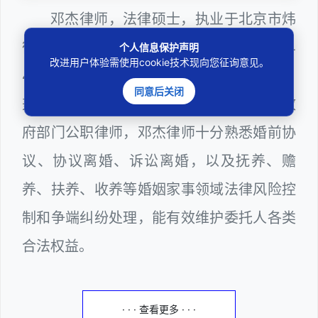
邓杰律师，法律硕士，执业于北京市炜
衡（深圳）律师事务所，律师执业证号为14
个人信息保护声明
改进用户体验需使用cookie技术现向您征询意见。
403201810022100。邓杰律师现（或曾）
同意后关闭
兼任深圳市人民政府听证员、深圳市某区政
府部门公职律师，邓杰律师十分熟悉婚前协
议、协议离婚、诉讼离婚，以及抚养、赡
养、扶养、收养等婚姻家事领域法律风险控
制和争端纠纷处理，能有效维护委托人各类
合法权益。
· · · 查看更多 · · ·