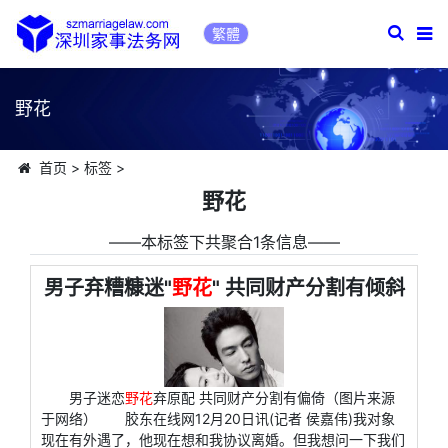
繁體
野花
首页
>
标签
>
野花
――本标签下共聚合1条信息――
男子弃糟糠迷"
野花
" 共同财产分割有倾斜
男子迷恋
野花
弃原配 共同财产分割有偏倚（图片来源
于网络） 胶东在线网12月20日讯(记者 侯嘉伟)我对象
现在有外遇了，他现在想和我协议离婚。但我想问一下我们