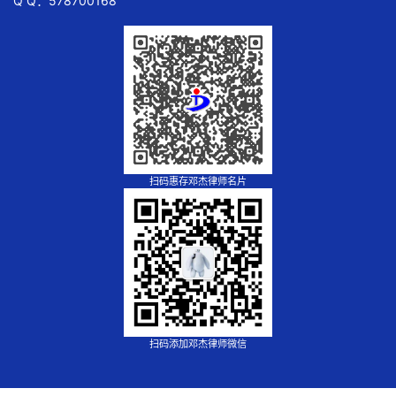
Q Q：578700168
扫码惠存邓杰律师名片
扫码添加邓杰律师微信