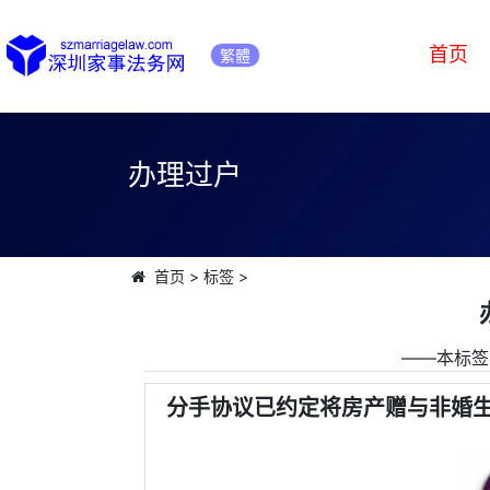
首页
繁體
办理过户
首页
>
标签
>
――本标签
分手协议已约定将房产赠与非婚