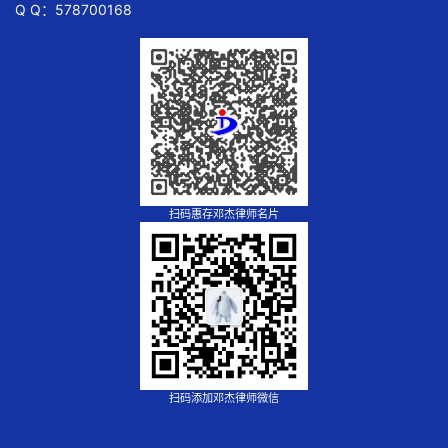
Q Q：578700168
扫码惠存邓杰律师名片
扫码添加邓杰律师微信