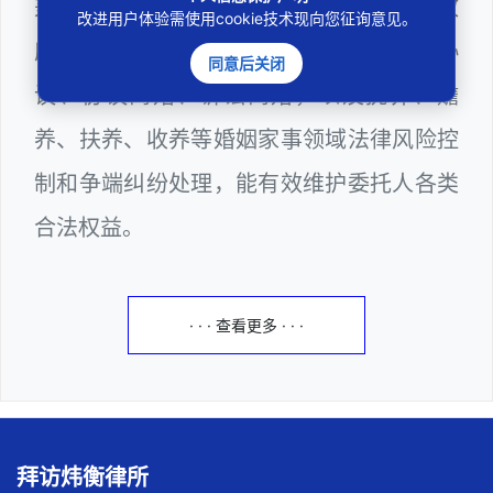
兼任深圳市人民政府听证员、深圳市某区政
改进用户体验需使用cookie技术现向您征询意见。
府部门公职律师，邓杰律师十分熟悉婚前协
同意后关闭
议、协议离婚、诉讼离婚，以及抚养、赡
养、扶养、收养等婚姻家事领域法律风险控
制和争端纠纷处理，能有效维护委托人各类
合法权益。
· · · 查看更多 · · ·
拜访炜衡律所