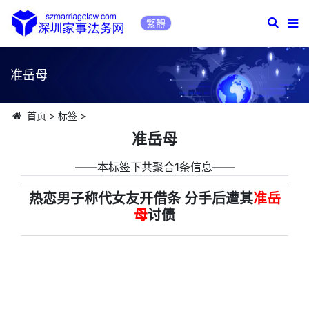
繁體
准岳母
首页
>
标签
>
准岳母
――本标签下共聚合1条信息――
热恋男子称代女友开借条 分手后遭其
准岳
母
讨债