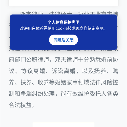
邓杰律师，法律硕士，执业于北京市炜
个人信息保护声明
衡（深圳）律师事务所，律师执业证号为14
改进用户体验需使用cookie技术现向您征询意见。
403201810022100。邓杰律师现（或曾）
同意后关闭
兼任深圳市人民政府听证员、深圳市某区政
府部门公职律师，邓杰律师十分熟悉婚前协
议、协议离婚、诉讼离婚，以及抚养、赡
养、扶养、收养等婚姻家事领域法律风险控
制和争端纠纷处理，能有效维护委托人各类
合法权益。