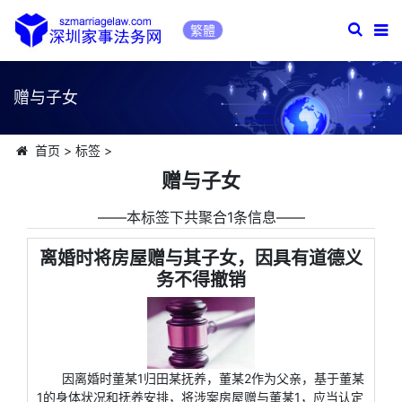
繁體
赠与子女
首页
>
标签
>
赠与子女
――本标签下共聚合1条信息――
离婚时将房屋赠与其子女，因具有道德义
务不得撤销
因离婚时董某1归田某抚养，董某2作为父亲，基于董某
1的身体状况和抚养安排，将涉案房屋赠与董某1，应当认定