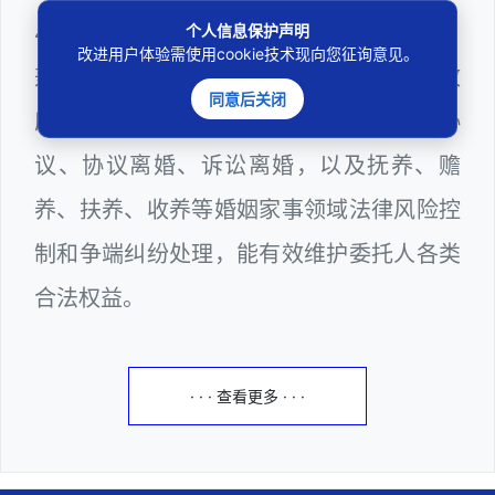
403201810022100。邓杰律师现（或曾）
个人信息保护声明
改进用户体验需使用cookie技术现向您征询意见。
兼任深圳市人民政府听证员、深圳市某区政
同意后关闭
府部门公职律师，邓杰律师十分熟悉婚前协
议、协议离婚、诉讼离婚，以及抚养、赡
养、扶养、收养等婚姻家事领域法律风险控
制和争端纠纷处理，能有效维护委托人各类
合法权益。
· · · 查看更多 · · ·