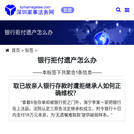
繁體
银行拒付遗产怎么办
首页
>
标签
>
银行拒付遗产怎么办
――本标签下共聚合1条信息――
取已故亲人银行存款时遭拒继承人如何正
确维权？
“拿着6张存单却被银行拒之门外，海宁李某一家把银行
告上法庭。法院认定三原告法定继承权成立，判令银行十日
内支付18万元本息，为‘无遗嘱难取款’提供破局样本。”