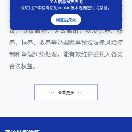
个人信息保护声明
兼任深圳市人民政府听证员、深圳市某区政
改进用户体验需使用cookie技术现向您征询意见。
府部门公职律师，邓杰律师十分熟悉婚前协
同意后关闭
议、协议离婚、诉讼离婚，以及抚养、赡
养、扶养、收养等婚姻家事领域法律风险控
制和争端纠纷处理，能有效维护委托人各类
合法权益。
· · · 查看更多 · · ·