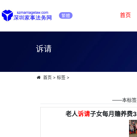
首页
繁體
诉请
首页
>
标签
>
――本标签
老人
诉请
子女每月赡养费3