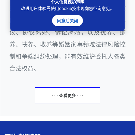
个人信息保护声明
兼任深圳市人民政府听证员、深圳市某区政
改进用户体验需使用cookie技术现向您征询意见。
府部门公职律师，邓杰律师十分熟悉婚前协
同意后关闭
议、协议离婚、诉讼离婚，以及抚养、赡
养、扶养、收养等婚姻家事领域法律风险控
制和争端纠纷处理，能有效维护委托人各类
合法权益。
· · · 查看更多 · · ·