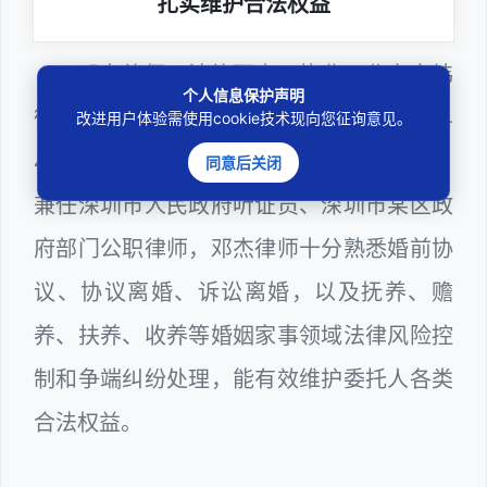
扎实维护合法权益
邓杰律师，法律硕士，执业于北京市炜
个人信息保护声明
衡（深圳）律师事务所，律师执业证号为14
改进用户体验需使用cookie技术现向您征询意见。
403201810022100。邓杰律师现（或曾）
同意后关闭
兼任深圳市人民政府听证员、深圳市某区政
府部门公职律师，邓杰律师十分熟悉婚前协
议、协议离婚、诉讼离婚，以及抚养、赡
养、扶养、收养等婚姻家事领域法律风险控
制和争端纠纷处理，能有效维护委托人各类
合法权益。