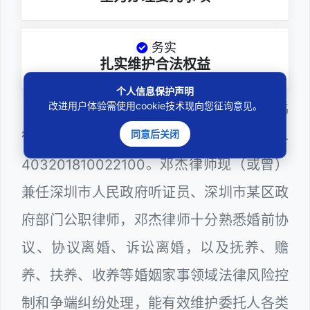
务实
扎实维护合法权益
个人信息保护声明
改进用户体验需使用cookie技术现向您征询意见。
邓杰律师，法律硕士，执业于北京市炜
同意后关闭
衡（深圳）律师事务所，律师执业证号为14
403201810022100。邓杰律师现（或曾）
兼任深圳市人民政府听证员、深圳市某区政
府部门公职律师，邓杰律师十分熟悉婚前协
议、协议离婚、诉讼离婚，以及抚养、赡
养、扶养、收养等婚姻家事领域法律风险控
制和争端纠纷处理，能有效维护委托人各类