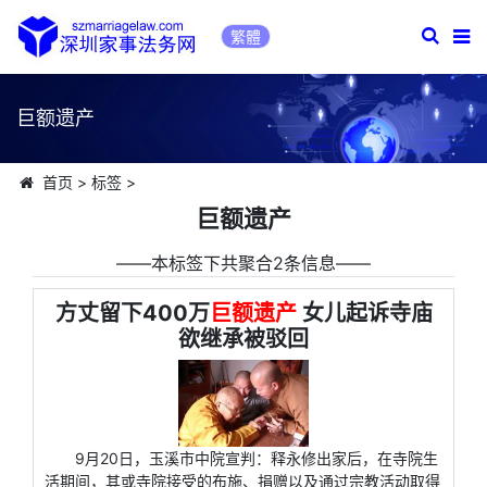
繁體
巨额遗产
首页
>
标签
>
巨额遗产
――本标签下共聚合2条信息――
方丈留下400万
巨额遗产
女儿起诉寺庙
欲继承被驳回
9月20日，玉溪市中院宣判：释永修出家后，在寺院生
活期间，其或寺院接受的布施、捐赠以及通过宗教活动取得