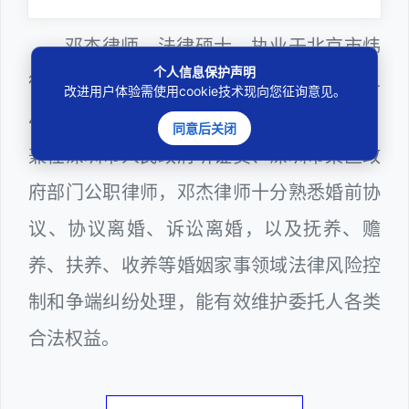
邓杰律师，法律硕士，执业于北京市炜
个人信息保护声明
衡（深圳）律师事务所，律师执业证号为14
改进用户体验需使用cookie技术现向您征询意见。
403201810022100。邓杰律师现（或曾）
同意后关闭
兼任深圳市人民政府听证员、深圳市某区政
府部门公职律师，邓杰律师十分熟悉婚前协
议、协议离婚、诉讼离婚，以及抚养、赡
养、扶养、收养等婚姻家事领域法律风险控
制和争端纠纷处理，能有效维护委托人各类
合法权益。