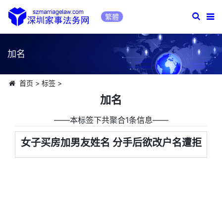
繁體
加名
首页
>
标签
>
加名
――本标签下共聚合1条信息――
女子买房加男友姓名 分手后欲改户名遭拒