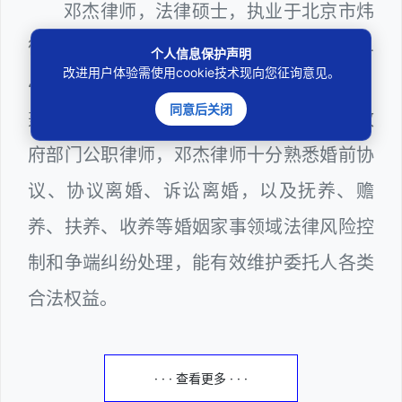
邓杰律师，法律硕士，执业于北京市炜
衡（深圳）律师事务所，律师执业证号为14
个人信息保护声明
改进用户体验需使用cookie技术现向您征询意见。
403201810022100。邓杰律师现（或曾）
同意后关闭
兼任深圳市人民政府听证员、深圳市某区政
府部门公职律师，邓杰律师十分熟悉婚前协
议、协议离婚、诉讼离婚，以及抚养、赡
养、扶养、收养等婚姻家事领域法律风险控
制和争端纠纷处理，能有效维护委托人各类
合法权益。
· · · 查看更多 · · ·