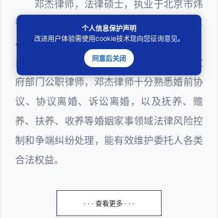
邓杰律师，法律硕士，执业于北京市炜
衡（深圳）律师事务所，律师执业证号为14
个人信息保护声明
改进用户体验需使用cookie技术现向您征询意见。
403201810022100。邓杰律师现（或曾）
同意后关闭
兼任深圳市人民政府听证员、深圳市某区政
府部门公职律师，邓杰律师十分熟悉婚前协
议、协议离婚、诉讼离婚，以及抚养、赡
养、扶养、收养等婚姻家事领域法律风险控
制和争端纠纷处理，能有效维护委托人各类
合法权益。
· · · 查看更多 · · ·