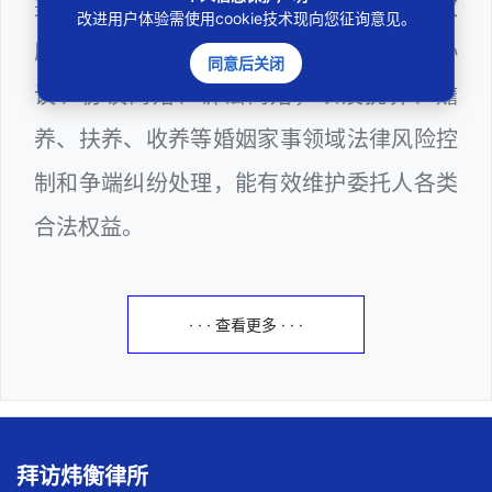
兼任深圳市人民政府听证员、深圳市某区政
改进用户体验需使用cookie技术现向您征询意见。
府部门公职律师，邓杰律师十分熟悉婚前协
同意后关闭
议、协议离婚、诉讼离婚，以及抚养、赡
养、扶养、收养等婚姻家事领域法律风险控
制和争端纠纷处理，能有效维护委托人各类
合法权益。
· · · 查看更多 · · ·
拜访炜衡律所