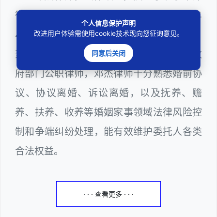
衡（深圳）律师事务所，律师执业证号为14
个人信息保护声明
403201810022100。邓杰律师现（或曾）
改进用户体验需使用cookie技术现向您征询意见。
兼任深圳市人民政府听证员、深圳市某区政
同意后关闭
府部门公职律师，邓杰律师十分熟悉婚前协
议、协议离婚、诉讼离婚，以及抚养、赡
养、扶养、收养等婚姻家事领域法律风险控
制和争端纠纷处理，能有效维护委托人各类
合法权益。
· · · 查看更多 · · ·