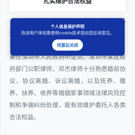
扎实维护合法权益
邓杰律师，法律硕士，执业于北京市炜
个人信息保护声明
衡（深圳）律师事务所，律师执业证号为14
改进用户体验需使用cookie技术现向您征询意见。
403201810022100。邓杰律师现（或曾）
同意后关闭
兼任深圳市人民政府听证员、深圳市某区政
府部门公职律师，邓杰律师十分熟悉婚前协
议、协议离婚、诉讼离婚，以及抚养、赡
养、扶养、收养等婚姻家事领域法律风险控
制和争端纠纷处理，能有效维护委托人各类
合法权益。