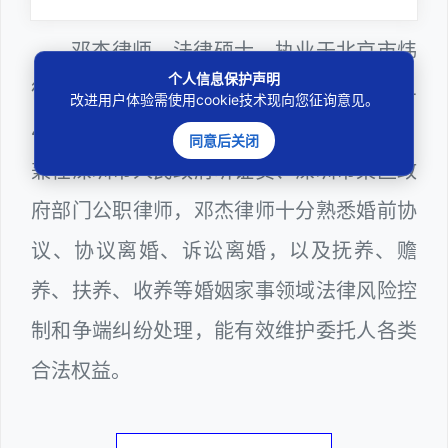
邓杰律师，法律硕士，执业于北京市炜
个人信息保护声明
衡（深圳）律师事务所，律师执业证号为14
改进用户体验需使用cookie技术现向您征询意见。
403201810022100。邓杰律师现（或曾）
同意后关闭
兼任深圳市人民政府听证员、深圳市某区政
府部门公职律师，邓杰律师十分熟悉婚前协
议、协议离婚、诉讼离婚，以及抚养、赡
养、扶养、收养等婚姻家事领域法律风险控
制和争端纠纷处理，能有效维护委托人各类
合法权益。