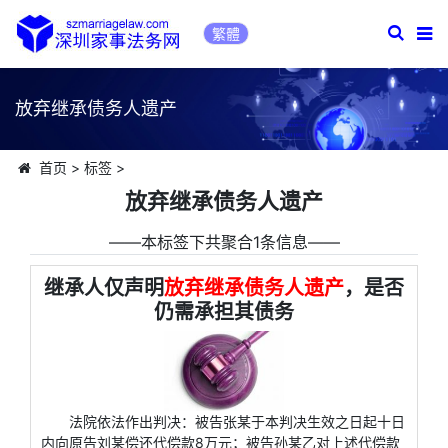
繁體
放弃继承债务人遗产
首页
>
标签
>
放弃继承债务人遗产
――本标签下共聚合1条信息――
继承人仅声明
放弃继承债务人遗产
，是否
仍需承担其债务
法院依法作出判决：被告张某于本判决生效之日起十日
内向原告刘某偿还代偿款8万元；被告孙某乙对上述代偿款