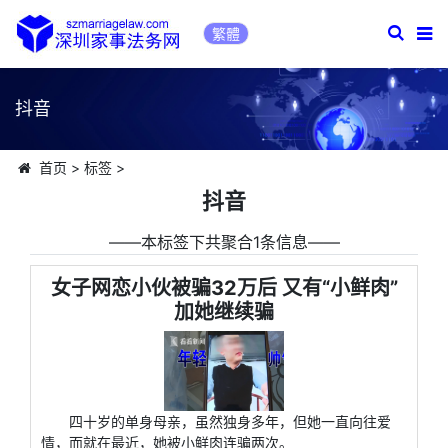
繁體
抖音
首页
>
标签
>
抖音
――本标签下共聚合1条信息――
女子网恋小伙被骗32万后 又有“小鲜肉”
加她继续骗
四十岁的单身母亲，虽然独身多年，但她一直向往爱
情，而就在最近，她被小鲜肉连骗两次。