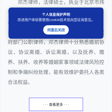
邓杰律师，法律硕士，执业于北京市炜
衡（深圳）律师事务所，律师执业证号为14
个人信息保护声明
改进用户体验需使用cookie技术现向您征询意见。
403201810022100。邓杰律师现（或曾）
同意后关闭
兼任深圳市人民政府听证员、深圳市某区政
府部门公职律师，邓杰律师十分熟悉婚前协
议、协议离婚、诉讼离婚，以及抚养、赡
养、扶养、收养等婚姻家事领域法律风险控
制和争端纠纷处理，能有效维护委托人各类
合法权益。
· · · 查看更多 · · ·