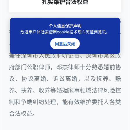
扎实维护合法权益
邓杰律师，法律硕士，执业于北京市炜
个人信息保护声明
衡（深圳）律师事务所，律师执业证号为14
改进用户体验需使用cookie技术现向您征询意见。
403201810022100。邓杰律师现（或曾）
同意后关闭
兼任深圳市人民政府听证员、深圳市某区政
府部门公职律师，邓杰律师十分熟悉婚前协
议、协议离婚、诉讼离婚，以及抚养、赡
养、扶养、收养等婚姻家事领域法律风险控
制和争端纠纷处理，能有效维护委托人各类
合法权益。