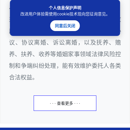
403201810022100。邓杰律师现（或曾）
个人信息保护声明
改进用户体验需使用cookie技术现向您征询意见。
兼任深圳市人民政府听证员、深圳市某区政
同意后关闭
府部门公职律师，邓杰律师十分熟悉婚前协
议、协议离婚、诉讼离婚，以及抚养、赡
养、扶养、收养等婚姻家事领域法律风险控
制和争端纠纷处理，能有效维护委托人各类
合法权益。
· · · 查看更多 · · ·