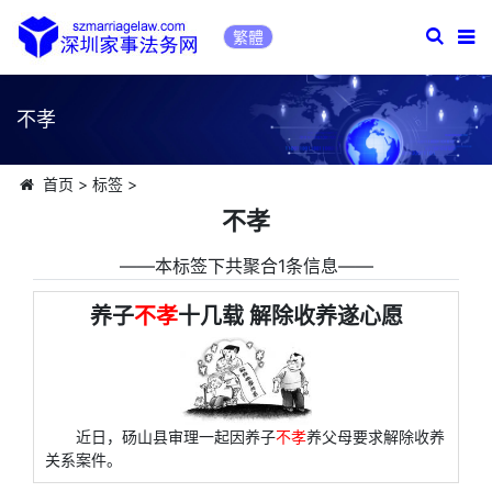
繁體
不孝
首页
>
标签
>
不孝
――本标签下共聚合1条信息――
养子
不孝
十几载 解除收养遂心愿
近日，砀山县审理一起因养子
不孝
养父母要求解除收养
关系案件。