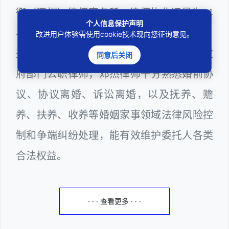
衡（深圳）律师事务所，律师执业证号为14
个人信息保护声明
403201810022100。邓杰律师现（或曾）
改进用户体验需使用cookie技术现向您征询意见。
兼任深圳市人民政府听证员、深圳市某区政
同意后关闭
府部门公职律师，邓杰律师十分熟悉婚前协
议、协议离婚、诉讼离婚，以及抚养、赡
养、扶养、收养等婚姻家事领域法律风险控
制和争端纠纷处理，能有效维护委托人各类
合法权益。
· · · 查看更多 · · ·