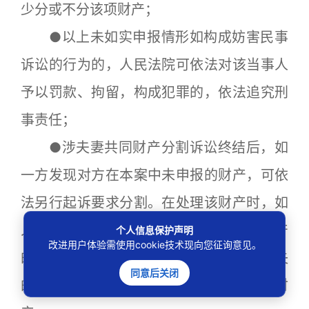
少分或不分该项财产；
●以上未如实申报情形如构成妨害民事
诉讼的行为的，人民法院可依法对该当事人
予以罚款、拘留，构成犯罪的，依法追究刑
事责任；
●涉夫妻共同财产分割诉讼终结后，如
一方发现对方在本案中未申报的财产，可依
法另行起诉要求分割。在处理该财产时，如
人民法院查实存在不如实申报夫妻共同财产
个人信息保护声明
改进用户体验需使用cookie技术现向您征询意见。
的情形的，经核实存在故意或者重大过失
同意后关闭
的，可判决未申报方少分或者不分该项财