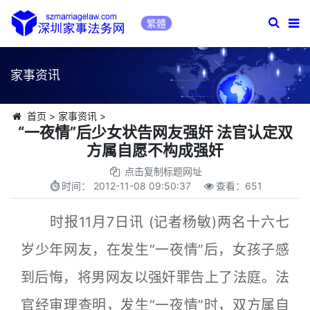
繁體
家事资讯
首页
>
家事资讯
>
“一夜情”后少女状告网友强奸 法官认定双
方属自愿不构成强奸
点击复制标题网址
时间：
2012-11-08 09:50:37
查看：
651
时报11月7日讯 (记者杨敏)两名十六七
岁少年网友，在发生“一夜情”后，女孩子感
到后悔，将男网友以强奸罪告上了法庭。法
官经审理查明，发生“一夜情”时，双方属自