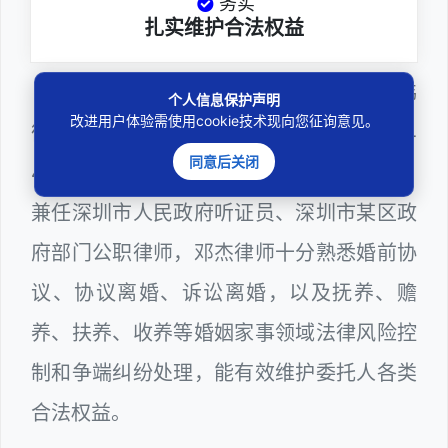
务实
扎实维护合法权益
邓杰律师，法律硕士，执业于北京市炜
个人信息保护声明
改进用户体验需使用cookie技术现向您征询意见。
衡（深圳）律师事务所，律师执业证号为14
同意后关闭
403201810022100。邓杰律师现（或曾）
兼任深圳市人民政府听证员、深圳市某区政
府部门公职律师，邓杰律师十分熟悉婚前协
议、协议离婚、诉讼离婚，以及抚养、赡
养、扶养、收养等婚姻家事领域法律风险控
制和争端纠纷处理，能有效维护委托人各类
合法权益。